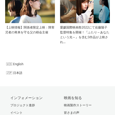
【上映情報】関係者限定上映：障害
愛媛国際映画祭2022にて佐藤陽子
児者の将来を守る父の樹会主催
監督特集を開催！『ふたり～あなた
という光～』を含む3作品が上映さ
れ…
English
日本語
インフォメーション
映画を知る
プロジェクト進捗
映画製作ストーリー
イベント
皆さまの声